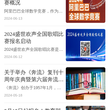
赛概况
阿里巴巴全球数学竞赛，作为由阿里巴巴公益基金会和阿里巴巴达摩院共同主办的全球性数学盛会，自2018年启动以来，已迅速成长为全球最大的在线数学竞赛之一。
2024-06-13
2024盛世欢声全国歌唱比
赛报名启动
2024盛世欢声全国歌唱比赛是一场面向全国音乐爱好者的盛大活动。我们旨在为广大音乐爱好者提供一个展示自我、交流学习的平台，同时发掘和培养更多优秀的歌唱人才。无论您是专业歌手还是业余爱好者，只要您热爱音乐，我们都诚挚邀请您加入我们的行列。
2024-06-12
关于举办《奔流》复刊十
周年庆典暨第六届奔流文
学奖及奔流文学院第二十
《奔流》创办于1957年1月，由河南省文联主管。在办刊的几十年间，《奔流》培养了省内外一大批蜚声文坛的优秀作家，维系着几代作家和文学爱好者挥之不去的文学情结和梦想。20世纪80年代末，由于种种原因，《奔流》停刊。2013年8月时代报告杂志社开始筹备奔流文学网，2014年9月，奔流文学网正式上线，2014年10月，在习近平总书记主持召开的文艺座谈会讲话精神的指引下，《奔流》正式复刊。
期作家研修班的通知
2024-05-18