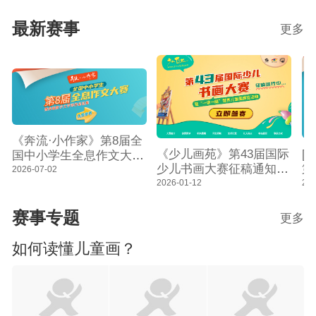
共跑马拉松看点探析
满结束
最新赛事
更多
《奔流·小作家》第8届全
[
《少儿画苑》第43届国际
国中小学生全息作文大赛
第
少儿书画大赛征稿通知
征稿通知暨奔流数字文学
2026-07-02
作
暨“一带一路”世界儿童画
202
2026-01-12
馆作品征集
数
展览活动
赛事专题
更多
如何读懂儿童画？