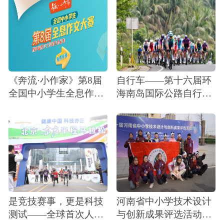
《奔流·小作家》第8届
自行车——第十六届环
全国中小学生全息作文
海南岛国际公路自行车
大赛征稿通知暨奔流数
赛开赛
字文学馆作品征集
是竞技赛事，更是科技
河南省中小学技术设计
测试——全球首次人机
与创新成果评选活动圆