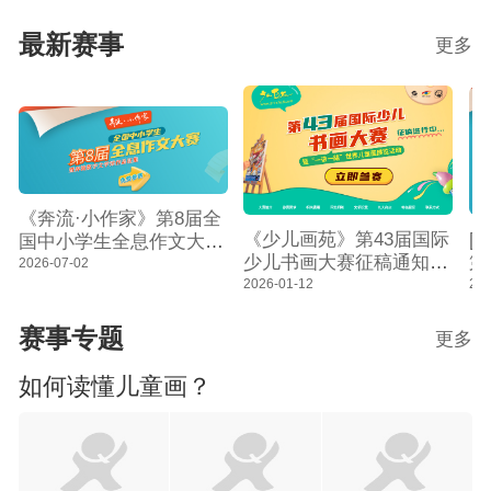
共跑马拉松看点探析
满结束
最新赛事
更多
《奔流·小作家》第8届全
[
《少儿画苑》第43届国际
国中小学生全息作文大赛
第
少儿书画大赛征稿通知
征稿通知暨奔流数字文学
2026-07-02
作
暨“一带一路”世界儿童画
202
2026-01-12
馆作品征集
数
展览活动
赛事专题
更多
如何读懂儿童画？