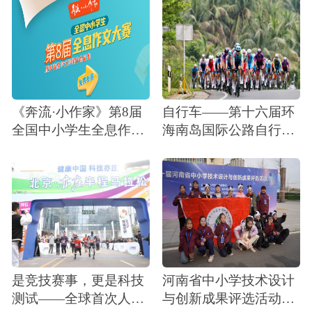
《奔流·小作家》第8届
自行车——第十六届环
全国中小学生全息作文
海南岛国际公路自行车
大赛征稿通知暨奔流数
赛开赛
字文学馆作品征集
是竞技赛事，更是科技
河南省中小学技术设计
测试——全球首次人机
与创新成果评选活动圆