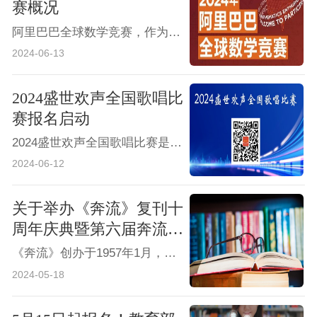
赛概况
阿里巴巴全球数学竞赛，作为由阿里巴巴公益基金会和阿里巴巴达摩院共同主办的全球性数学盛会，自2018年启动以来，已迅速成长为全球最大的在线数学竞赛之一。
2024-06-13
2024盛世欢声全国歌唱比
赛报名启动
2024盛世欢声全国歌唱比赛是一场面向全国音乐爱好者的盛大活动。我们旨在为广大音乐爱好者提供一个展示自我、交流学习的平台，同时发掘和培养更多优秀的歌唱人才。无论您是专业歌手还是业余爱好者，只要您热爱音乐，我们都诚挚邀请您加入我们的行列。
2024-06-12
关于举办《奔流》复刊十
周年庆典暨第六届奔流文
学奖及奔流文学院第二十
《奔流》创办于1957年1月，由河南省文联主管。在办刊的几十年间，《奔流》培养了省内外一大批蜚声文坛的优秀作家，维系着几代作家和文学爱好者挥之不去的文学情结和梦想。20世纪80年代末，由于种种原因，《奔流》停刊。2013年8月时代报告杂志社开始筹备奔流文学网，2014年9月，奔流文学网正式上线，2014年10月，在习近平总书记主持召开的文艺座谈会讲话精神的指引下，《奔流》正式复刊。
期作家研修班的通知
2024-05-18