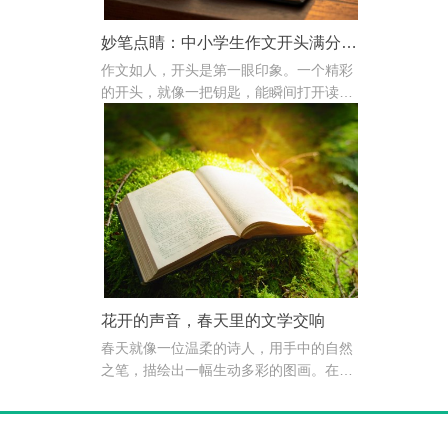
妙笔点睛：中小学生作文开头满分攻略
作文如人，开头是第一眼印象。一个精彩
的开头，就像一把钥匙，能瞬间打开读者
的心门；又如磁铁，牢牢吸引阅卷老师的
目光。你是否常为"如何下笔"抓耳挠腮？
别怕！本期专题将带你解锁作文开头秘
籍，助你下笔如有神！
花开的声音，春天里的文学交响
春天就像一位温柔的诗人，用手中的自然
之笔，描绘出一幅生动多彩的图画。在这
万物复苏的季节，花开的声音就像是最美
妙的旋律，悠然奏响了春天的第一篇章。
随着气温逐渐回暖，大地开始苏醒过来，