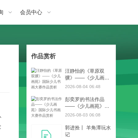
询
会员中心
作品赏析
汪静怡的《草原双
骥》——《少儿画
苑》国际少儿书画大
2026-08-04 06:48
赛作品赏析
彭奕罗的书法作品
——《少儿画苑》国
际少儿书画大赛作品
2026-08-03 06:08
办
赏析
发
郭进拴丨 羊角潭玩水
记