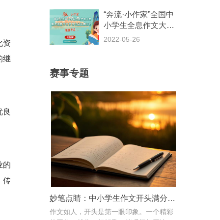
“奔流·小作家”全国中
小学生全息作文大赛
征稿通知
2022-05-26
化资
的继
赛事专题
优良
业的
，传
妙笔点睛：中小学生作文开头满分攻略
作文如人，开头是第一眼印象。一个精彩