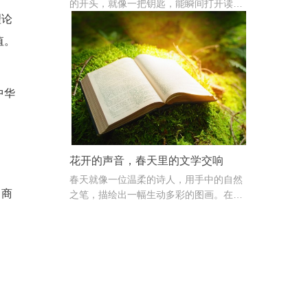
的开头，就像一把钥匙，能瞬间打开读者
理论
的心门；又如磁铁，牢牢吸引阅卷老师的
目光。你是否常为"如何下笔"抓耳挠腮？
值。
别怕！本期专题将带你解锁作文开头秘
籍，助你下笔如有神！
中华
花开的声音，春天里的文学交响
春天就像一位温柔的诗人，用手中的自然
、商
之笔，描绘出一幅生动多彩的图画。在这
万物复苏的季节，花开的声音就像是最美
妙的旋律，悠然奏响了春天的第一篇章。
随着气温逐渐回暖，大地开始苏醒过来，
各种鲜花争先恐后地展现出她们千姿百态
的美。桃花娇滴滴地刚刚打开花苞，杏花
柔美地绽放着笑容，樱花更是茂密地聚集
在树枝上，如同一群刚步入世界的纯