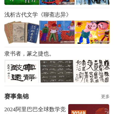
浅析古代文学《聊斋志异》
隶书者，篆之捷也。
赛事集锦
更多
2024阿里巴巴全球数学竞