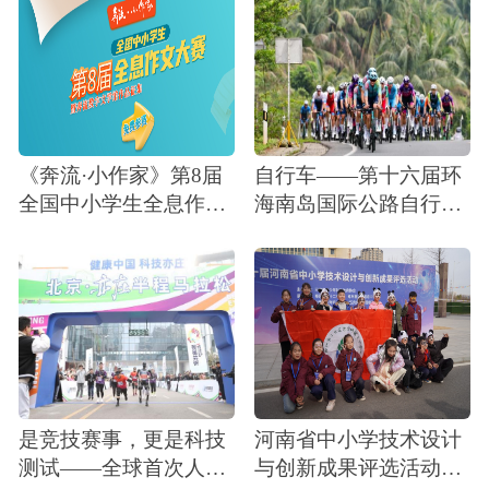
《奔流·小作家》第8届
自行车——第十六届环
全国中小学生全息作文
海南岛国际公路自行车
大赛征稿通知暨奔流数
赛开赛
字文学馆作品征集
是竞技赛事，更是科技
河南省中小学技术设计
测试——全球首次人机
与创新成果评选活动圆