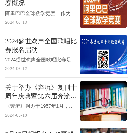
赛概况
阿里巴巴全球数学竞赛，作为由阿里巴巴公益基金会和阿里巴巴达摩院共同主办的全球性数学盛会，自2018年启动以来，已迅速成长为全球最大的在线数学竞赛之一。
2024-06-13
2024盛世欢声全国歌唱比
赛报名启动
2024盛世欢声全国歌唱比赛是一场面向全国音乐爱好者的盛大活动。我们旨在为广大音乐爱好者提供一个展示自我、交流学习的平台，同时发掘和培养更多优秀的歌唱人才。无论您是专业歌手还是业余爱好者，只要您热爱音乐，我们都诚挚邀请您加入我们的行列。
2024-06-12
关于举办《奔流》复刊十
周年庆典暨第六届奔流文
学奖及奔流文学院第二十
《奔流》创办于1957年1月，由河南省文联主管。在办刊的几十年间，《奔流》培养了省内外一大批蜚声文坛的优秀作家，维系着几代作家和文学爱好者挥之不去的文学情结和梦想。20世纪80年代末，由于种种原因，《奔流》停刊。2013年8月时代报告杂志社开始筹备奔流文学网，2014年9月，奔流文学网正式上线，2014年10月，在习近平总书记主持召开的文艺座谈会讲话精神的指引下，《奔流》正式复刊。
期作家研修班的通知
2024-05-18