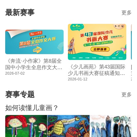
共跑马拉松看点探析
满结束
最新赛事
更多
《奔流·小作家》第8届全
[
《少儿画苑》第43届国际
国中小学生全息作文大赛
第
少儿书画大赛征稿通知
征稿通知暨奔流数字文学
2026-07-02
作
暨“一带一路”世界儿童画
202
2026-01-12
馆作品征集
数
展览活动
赛事专题
更多
如何读懂儿童画？