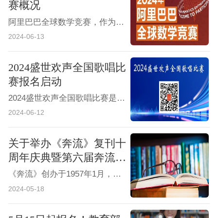
赛概况
阿里巴巴全球数学竞赛，作为由阿里巴巴公益基金会和阿里巴巴达摩院共同主办的全球性数学盛会，自2018年启动以来，已迅速成长为全球最大的在线数学竞赛之一。
2024-06-13
2024盛世欢声全国歌唱比
赛报名启动
2024盛世欢声全国歌唱比赛是一场面向全国音乐爱好者的盛大活动。我们旨在为广大音乐爱好者提供一个展示自我、交流学习的平台，同时发掘和培养更多优秀的歌唱人才。无论您是专业歌手还是业余爱好者，只要您热爱音乐，我们都诚挚邀请您加入我们的行列。
2024-06-12
关于举办《奔流》复刊十
周年庆典暨第六届奔流文
学奖及奔流文学院第二十
《奔流》创办于1957年1月，由河南省文联主管。在办刊的几十年间，《奔流》培养了省内外一大批蜚声文坛的优秀作家，维系着几代作家和文学爱好者挥之不去的文学情结和梦想。20世纪80年代末，由于种种原因，《奔流》停刊。2013年8月时代报告杂志社开始筹备奔流文学网，2014年9月，奔流文学网正式上线，2014年10月，在习近平总书记主持召开的文艺座谈会讲话精神的指引下，《奔流》正式复刊。
期作家研修班的通知
2024-05-18