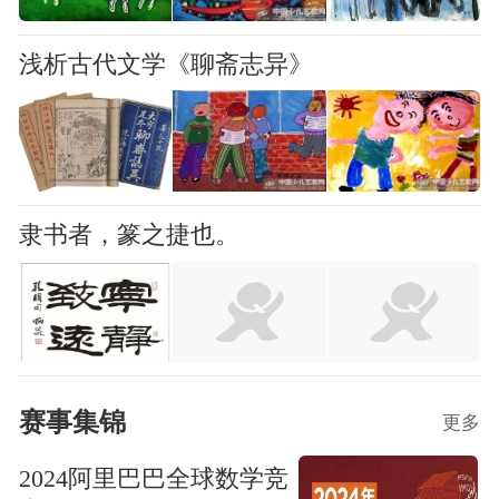
浅析古代文学《聊斋志异》
隶书者，篆之捷也。
赛事集锦
更多
2024阿里巴巴全球数学竞