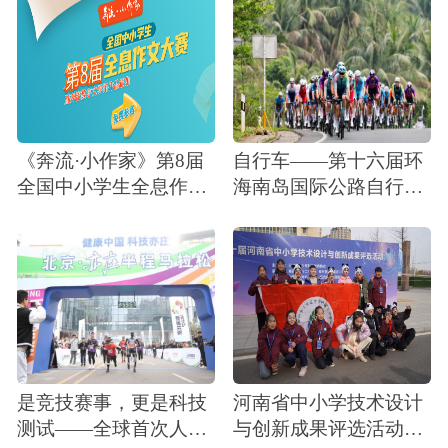
《奔流·小作家》第8届
自行车——第十六届环
全国中小学生全息作文
海南岛国际公路自行车
大赛征稿通知暨奔流数
赛开赛
字文学馆作品征集
是竞技赛事，更是科技
河南省中小学技术设计
测试——全球首次人机
与创新成果评选活动圆