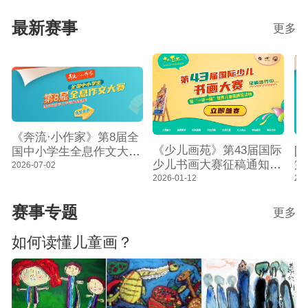
共跑马拉松看点探析
满结束
最新赛事
更多
《奔流·小作家》第8届全
[
《少儿画苑》第43届国际
国中小学生全息作文大赛
第
少儿书画大赛征稿通知
征稿通知暨奔流数字文学
2026-07-02
作
暨“一带一路”世界儿童画
202
2026-01-12
馆作品征集
数
展览活动
赛事专题
更多
如何读懂儿童画？